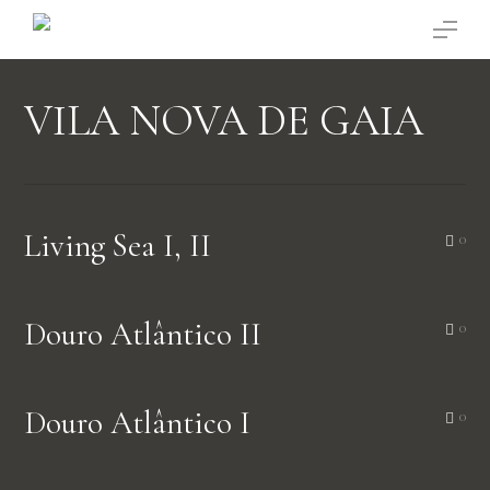
Saltar
Menu
para
o
conteúdo
VILA NOVA DE GAIA
principal
Living Sea I, II
0
Douro Atlântico II
0
Douro Atlântico I
0