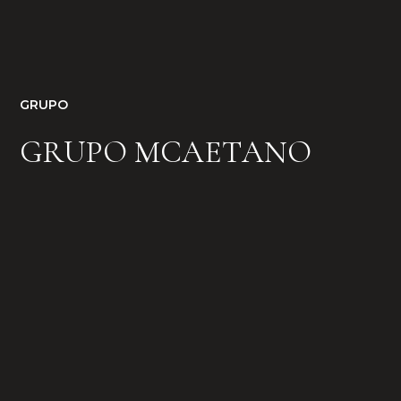
GRUPO
G
R
U
P
O
M
C
A
E
T
A
N
O