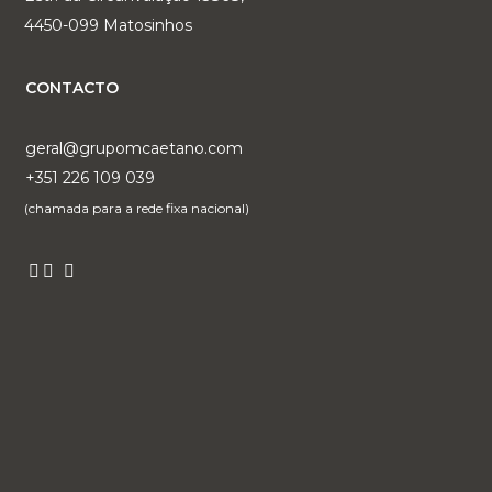
4450-099 Matosinhos
CONTACTO
geral@grupomcaetano.com
+351 226 109 039
(chamada para a rede fixa nacional)
POLÍTICA DE PRIVACIDADE E DE COOKIES
Copyright ©
2026
– GRUPO MCAETANO
Desenvolvido por