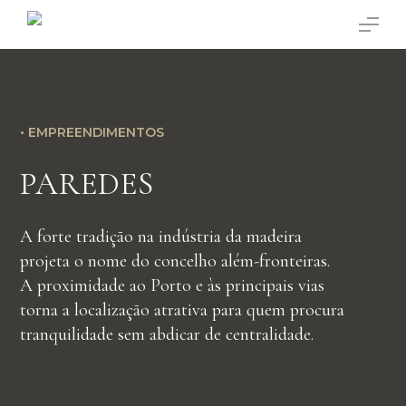
Saltar
Menu
para
o
conteúdo
principal
• EMPREENDIMENTOS
PAREDES
A forte tradição na indústria da madeira
projeta o nome do concelho além-fronteiras.
A proximidade ao Porto e às principais vias
torna a localização atrativa para quem procura
tranquilidade sem abdicar de centralidade.