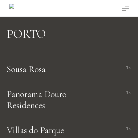
Saltar
Menu
para
o
conteúdo
PORTO
principal
Sousa Rosa
0
Panorama Douro
0
Residences
Villas do Parque
0