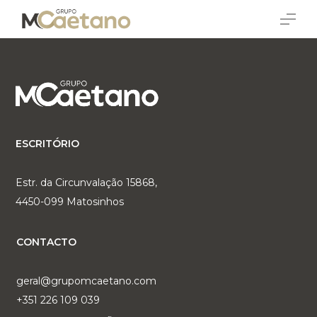
Saltar
Menu
para
o
conteúdo
principal
ESCRITÓRIO
Estr. da Circunvalação 15868,
4450-099 Matosinhos
CONTACTO
geral@grupomcaetano.com
+351 226 109 039